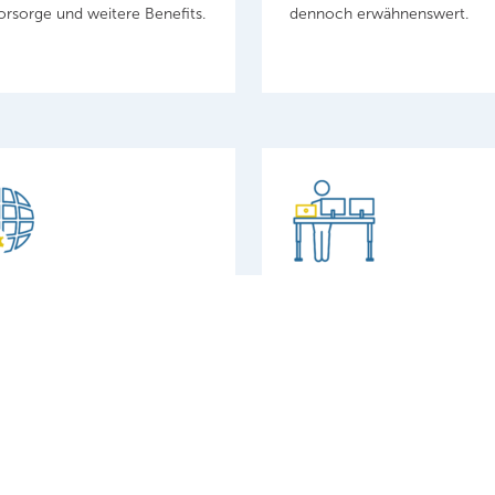
orsorge und weitere Benefits.
dennoch erwähnenswert.
kung in spannenden Projekten
Moderne Arbeitsausstattung 
sammenarbeit mit einem
Mobiltelefon sowie
alifizierten Team rund um die
höhenverstellbare Tische un
Full Stack).
Monitore in den Büroräumen