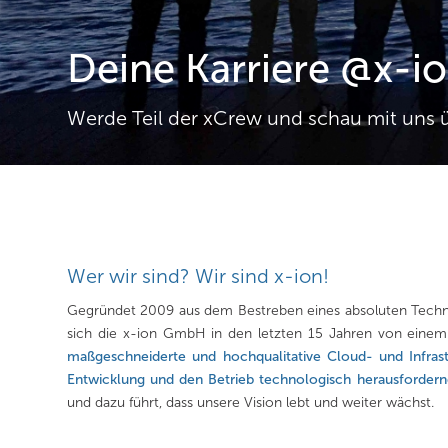
Deine Karriere @x-i
Werde Teil der xCrew und schau mit uns ü
Wer wir sind? Wir sind x-ion!
Gegründet 2009 aus dem Bestreben eines absoluten Techni
sich die x-ion GmbH in den letzten 15 Jahren von einem 
maßgeschneiderte und hochqualitative Cloud- und Infras
Entwicklung und den Betrieb technologisch herausfordern
und dazu führt, dass unsere Vision lebt und weiter wächst.