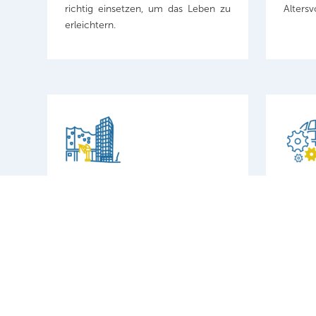
richtig einsetzen, um das Leben zu
Altersv
erleichtern.
Ein modernes Büro mit Blick über
Mitwir
den Hamburger Hafen und die
und Zu
Elbphilharmonie im Watermark in
hochqu
der HafenCity in Hamburg.
Cloud (